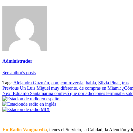
Administrador
See author's posts
Tags:
Alejandra Guzmán
,
con
,
controversia
,
habla
,
Silvia Pinal
,
tras
Continue
Previous
Un Luis Miguel muy diferente, de compras en Miami: ¿Cóm
Next
Eduardo Santamarina confesó que por adicciones terminaba solo
Reading
En Radio Vanguardia
, tienes el Servicio, la Calidad, la Atención y