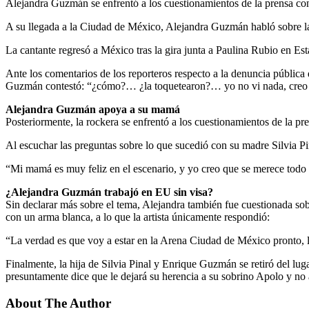
Alejandra Guzmán se enfrentó a los cuestionamientos de la prensa con r
A su llegada a la Ciudad de México, Alejandra Guzmán habló sobre la
La cantante regresó a México tras la gira junta a Paulina Rubio en Es
Ante los comentarios de los reporteros respecto a la denuncia públic
Guzmán contestó: “¿cómo?… ¿la toquetearon?… yo no vi nada, creo 
Alejandra Guzmán apoya a su mamá
Posteriormente, la rockera se enfrentó a los cuestionamientos de la pre
Al escuchar las preguntas sobre lo que sucedió con su madre Silvia Pina
“Mi mamá es muy feliz en el escenario, y yo creo que se merece todo l
¿Alejandra Guzmán trabajó en EU sin visa?
Sin declarar más sobre el tema, Alejandra también fue cuestionada so
con un arma blanca, a lo que la artista únicamente respondió:
“La verdad es que voy a estar en la Arena Ciudad de México pronto, la 
Finalmente, la hija de Silvia Pinal y Enrique Guzmán se retiró del lug
presuntamente dice que le dejará su herencia a su sobrino Apolo y n
About The Author