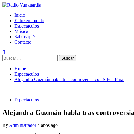
Skip
to
Primary
Radio Vanguardia
Tu música y mucho mas
Inicio
content
Menu
Entretenimiento
Espectáculos
Música
Sabías qué
Contacto
Buscar:
Home
Espectáculos
Alejandra Guzmán habla tras controversia con Silvia Pinal
Espectáculos
Alejandra Guzmán habla tras controversia 
By
Administrador
4 años ago