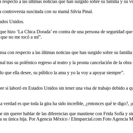
especto a las últimas noticias que han surgido sobre su familia y su vi
 controversia suscitada con su mamá Silvia Pinal.
tados Unidos.
a que hizo ‘La Chica Dorada’ en contra de una persona de seguridad qu
que no me tocó a mí”.
nsa con respecto a las últimas noticias que han surgido sobre su familia 
l tras su polémico regreso al teatro y la pronta cancelación de la obra d
o que ella desee, su público la ama y yo la voy a apoyar siempre”.
bre si laboró en Estados Unidos sin tener una visa de trabajo debido a
verdad es que toda la gira ha sido increíble, ¿entonces qué te digo?, ¡e
ar sin querer hablar de las diferencias que mantiene con Frida Sofía y s
o a su única hija. Por Agencia México / Elimparcial.com Foto Agencia 