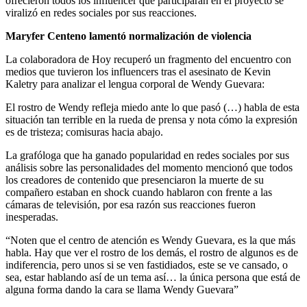
ofrecieron todos los influencer que participarán en el proyecto se
viralizó en redes sociales por sus reacciones.
Maryfer Centeno lamentó normalización de violencia
La colaboradora de Hoy recuperó un fragmento del encuentro con
medios que tuvieron los influencers tras el asesinato de Kevin
Kaletry para analizar el lengua corporal de Wendy Guevara:
El rostro de Wendy refleja miedo ante lo que pasó (…) habla de esta
situación tan terrible en la rueda de prensa y nota cómo la expresión
es de tristeza; comisuras hacia abajo.
La grafóloga que ha ganado popularidad en redes sociales por sus
análisis sobre las personalidades del momento mencionó que todos
los creadores de contenido que presenciaron la muerte de su
compañero estaban en shock cuando hablaron con frente a las
cámaras de televisión, por esa razón sus reacciones fueron
inesperadas.
“Noten que el centro de atención es Wendy Guevara, es la que más
habla. Hay que ver el rostro de los demás, el rostro de algunos es de
indiferencia, pero unos si se ven fastidiados, este se ve cansado, o
sea, estar hablando así de un tema así… la única persona que está de
alguna forma dando la cara se llama Wendy Guevara”