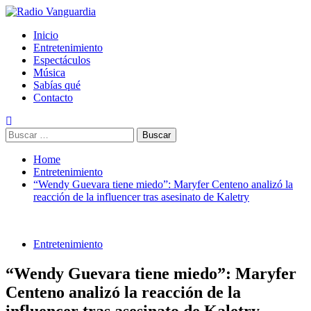
Skip
to
Primary
Radio Vanguardia
Tu música y mucho mas
Inicio
content
Menu
Entretenimiento
Espectáculos
Música
Sabías qué
Contacto
Buscar:
Home
Entretenimiento
“Wendy Guevara tiene miedo”: Maryfer Centeno analizó la
reacción de la influencer tras asesinato de Kaletry
Entretenimiento
“Wendy Guevara tiene miedo”: Maryfer
Centeno analizó la reacción de la
influencer tras asesinato de Kaletry