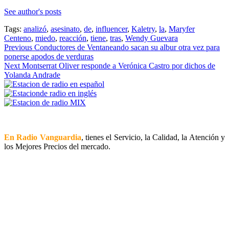
See author's posts
Tags:
analizó
,
asesinato
,
de
,
influencer
,
Kaletry
,
la
,
Maryfer
Centeno
,
miedo
,
reacción
,
tiene
,
tras
,
Wendy Guevara
Continue
Previous
Conductores de Ventaneando sacan su albur otra vez para
ponerse apodos de verduras
Reading
Next
Montserrat Oliver responde a Verónica Castro por dichos de
Yolanda Andrade
En Radio Vanguardia
, tienes el Servicio, la Calidad, la Atención y
los Mejores Precios del mercado.