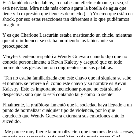
Está lamiéndose los labios, lo cual es un efecto calmante, o sea, sí
está nerviosa. Mira nada más cómo agarra la botella de agua que
tiene y la expresión que tiene es de miedo (…) Yo creo que están en
shock, por eso estas reacciones tan diferentes a lo que pudiéramos
imaginar.
Y es que Charlotte Lascuráin estaba masticando un chicle, mientras
que otro influencer se estaba mordiendo los labios ante su
preocupación.
Maryfer Centeno respaldó a Wendy Guevara cuando dijo que no
conocía personalmente a Kevin Kaletry y aseguró que en todo
momento sus gestos fueron congruentes con sus palabras.
“Tan no estaba familiarizada con este chavo que ni siquiera se sabe
el nombre, se refiere a él como este chavo y su nombre es Kevin
Kalestry. Esto es importante mencionar porque no está siendo
despectiva, sino que lo está contando tal y como lo siente”.
Finalmente, la grafóloga lamentó que la sociedad haya llegado a un
punto de normalizar cualquier tipo de violencia, por lo que
agradeció que Wendy Guevara externara sus emociones ante lo
sucedido.
“Me parece muy fuerte la normalización que tenemos de estas cosas,