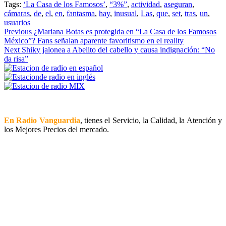
Tags:
‘La Casa de los Famosos’
,
“3%”
,
actividad
,
aseguran
,
cámaras
,
de
,
el
,
en
,
fantasma
,
hay
,
inusual
,
Las
,
que
,
set
,
tras
,
un
,
usuarios
Continue
Previous
¿Mariana Botas es protegida en “La Casa de los Famosos
México”? Fans señalan aparente favoritismo en el reality
Reading
Next
Shiky jalonea a Abelito del cabello y causa indignación: “No
da risa”
En Radio Vanguardia
, tienes el Servicio, la Calidad, la Atención y
los Mejores Precios del mercado.