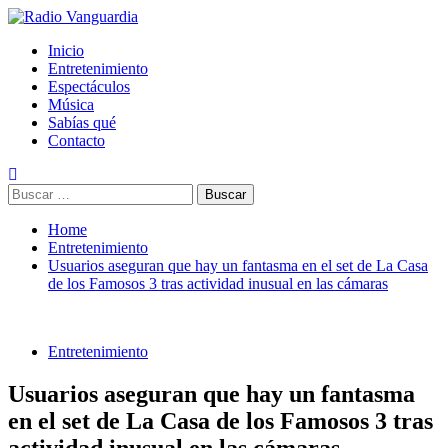
Skip
to
Primary
Radio Vanguardia
Tu música y mucho mas
Inicio
content
Menu
Entretenimiento
Espectáculos
Música
Sabías qué
Contacto
Buscar:
Home
Entretenimiento
Usuarios aseguran que hay un fantasma en el set de La Casa
de los Famosos 3 tras actividad inusual en las cámaras
Entretenimiento
Usuarios aseguran que hay un fantasma
en el set de La Casa de los Famosos 3 tras
actividad inusual en las cámaras