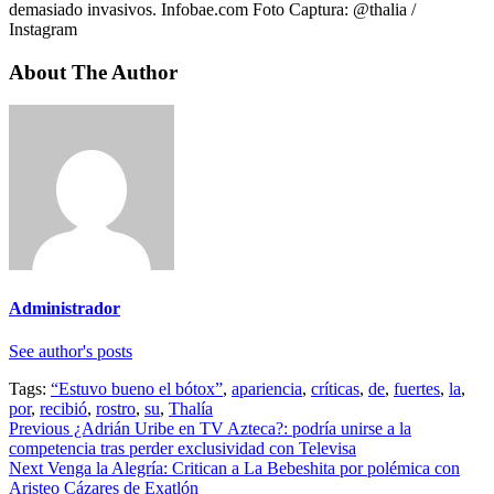
demasiado invasivos. Infobae.com Foto Captura: @thalia /
Instagram
About The Author
Administrador
See author's posts
Tags:
“Estuvo bueno el bótox”
,
apariencia
,
críticas
,
de
,
fuertes
,
la
,
por
,
recibió
,
rostro
,
su
,
Thalía
Continue
Previous
¿Adrián Uribe en TV Azteca?: podría unirse a la
competencia tras perder exclusividad con Televisa
Reading
Next
Venga la Alegría: Critican a La Bebeshita por polémica con
Aristeo Cázares de Exatlón