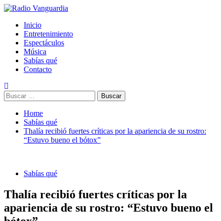
Skip
to
Primary
Radio Vanguardia
Tu música y mucho mas
Inicio
content
Menu
Entretenimiento
Espectáculos
Música
Sabías qué
Contacto
Buscar:
Home
Sabías qué
Thalía recibió fuertes críticas por la apariencia de su rostro:
“Estuvo bueno el bótox”
Sabías qué
Thalía recibió fuertes críticas por la
apariencia de su rostro: “Estuvo bueno el
bótox”