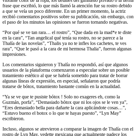
vibrante color de la ropa, los detalles del gimnasio privado o la tierna
frase que escribió, lo que más llamó la atención fue su rostro debido
a que se veía un poco diferente. En un primer momento, la actriz
recibió comentarios positivos sobre su publicación, sin embargo, con
el paso de los minutos las opiniones se fueron tornando negativas.
“Por qué se ve tan rara… el rostro”, “Que dada en la mad*e te diste
en la cara”, “Tan angelical qué tenía su rostro, no se parece a la
Thalía de las novelas”, “Thalis ya no te infles los cachetes, te ves
rara”, “Que le pasó a la cara de mi hermosa Thalia”, fueron algunas
impresiones.
Los comentarios siguieron y Thalía no respondió, así que algunos
usuarios de la plataforma comenzaron a especular sobre un posible
tratamiento estético al que se habría sometido para tratar de borrar
algunas líneas de expresión, en especial, señalaron que podría
tratarse de bótox, tratamiento bastante común en la actualidad.
“Ya se ve que te pusiste bótox ! Solo no exageres eh, como la
Guzmán, porfa”, “Demasiado bótox que ni los ojos se le ven ya”,
“Eres demasiado bella para dañarte la cara aplicándote cosas…”,
“Estuvo bueno el botox o lo que te hayas puesto”, “Lyn May”
escribieron.
Incluso, algunos se atrevieron a comparar la imagen de Thalía con el
rostro de Lyn May, vedette mexicana que actualmente padece los