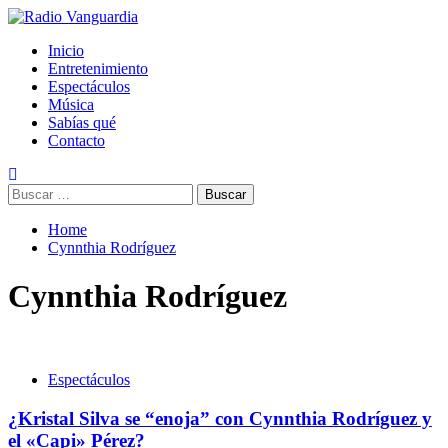
Skip
to
Primary
Radio Vanguardia
Tu música y mucho mas
Inicio
content
Menu
Entretenimiento
Espectáculos
Música
Sabías qué
Contacto
Buscar:
Home
Cynnthia Rodríguez
Cynnthia Rodríguez
Espectáculos
¿Kristal Silva se “enoja” con Cynnthia Rodríguez y
el «Capi» Pérez?