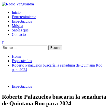
Skip
to
Primary
Radio Vanguardia
Tu música y mucho mas
Inicio
content
Menu
Entretenimiento
Espectáculos
Música
Sabías qué
Contacto
Buscar:
Home
Espectáculos
Roberto Palazuelos buscaría la senaduría de Quintana Roo
para 2024
Espectáculos
Roberto Palazuelos buscaría la senaduría
de Quintana Roo para 2024