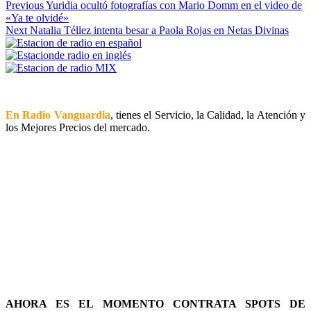
Continue
Previous
Yuridia ocultó fotografías con Mario Domm en el video de
«Ya te olvidé»
Reading
Next
Natalia Téllez intenta besar a Paola Rojas en Netas Divinas
En Radio Vanguardia
, tienes el Servicio, la Calidad, la Atención y
los Mejores Precios del mercado.
AHORA ES EL MOMENTO CONTRATA SPOTS DE