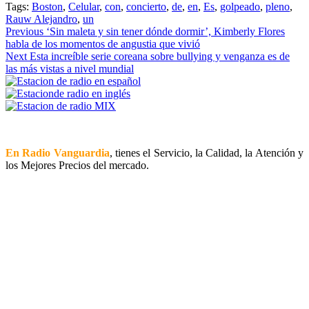
Tags:
Boston
,
Celular
,
con
,
concierto
,
de
,
en
,
Es
,
golpeado
,
pleno
,
Rauw Alejandro
,
un
Continue
Previous
‘Sin maleta y sin tener dónde dormir’, Kimberly Flores
habla de los momentos de angustia que vivió
Reading
Next
Esta increíble serie coreana sobre bullying y venganza es de
las más vistas a nivel mundial
En Radio Vanguardia
, tienes el Servicio, la Calidad, la Atención y
los Mejores Precios del mercado.