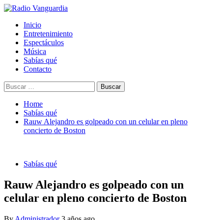
Skip
to
Primary
Radio Vanguardia
Tu música y mucho mas
Inicio
content
Menu
Entretenimiento
Espectáculos
Música
Sabías qué
Contacto
Buscar:
Home
Sabías qué
Rauw Alejandro es golpeado con un celular en pleno
concierto de Boston
Sabías qué
Rauw Alejandro es golpeado con un
celular en pleno concierto de Boston
By
Administrador
3 años ago