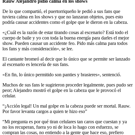
Rauw Alejandro pidió calma en los shows
De lo que compartió, el puertorriqueño le pedió a sus fans que
tuviera calma en los shows y que no lanzaran objetos, pues esto
podría causar accidentes como el golpe que le dieron en la cabeza.
«¿Cuál es la razón de estar tirando cosas al escenario? Está todo el
cuerpo de baile y yo con toda la buena energía para darles el mejor
show. Pueden causar un accidente feo. Pido más calma para todos
los fans y más consideración», se lee.
El cantante bromeó al decir que lo único que se permite ser lanzado
al escenario es lencería de sus fans.
«En fin, lo único permitido son panties y brasieres», sentenció.
Muchos de sus fans le sugirieron proceder legalmente, pues pudo ser
peor; Alejandro mostró el golpe en la cabeza que le provocó el
celular.
“¡Acción legal! Un mal golpe en la cabeza puede ser mortal. Rauw.
Por favor levanta cargos a quien te hizo eso”
“Mi pregunta es por qué tiran celulares tan caros que cuestan y ya
no los recuperan, fuera yo ni de loca lo hago con esfuerzo, se
compran las cosas, no entiendo a la gente que hace eso, prefiero