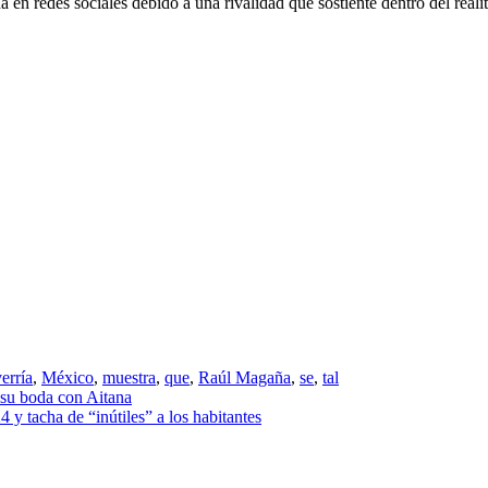
a en redes sociales debido a una rivalidad que sostiente dentro del 
erría
,
México
,
muestra
,
que
,
Raúl Magaña
,
se
,
tal
 su boda con Aitana
 tacha de “inútiles” a los habitantes