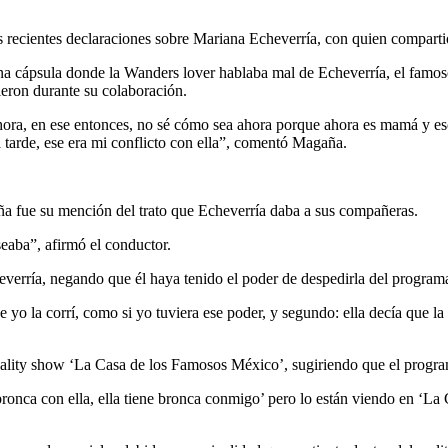
recientes declaraciones sobre Mariana Echeverría, con quien comparti
una cápsula donde la Wanders lover hablaba mal de Echeverría, el famos
eron durante su colaboración.
ra, en ese entonces, no sé cómo sea ahora porque ahora es mamá y eso 
arde, ese era mi conflicto con ella”, comentó Magaña.
ña fue su mención del trato que Echeverría daba a sus compañeras.
seaba”, afirmó el conductor.
everría, negando que él haya tenido el poder de despedirla del program
e yo la corrí, como si yo tuviera ese poder, y segundo: ella decía que
reality show ‘La Casa de los Famosos México’, sugiriendo que el program
onca con ella, ella tiene bronca conmigo’ pero lo están viendo en ‘La C