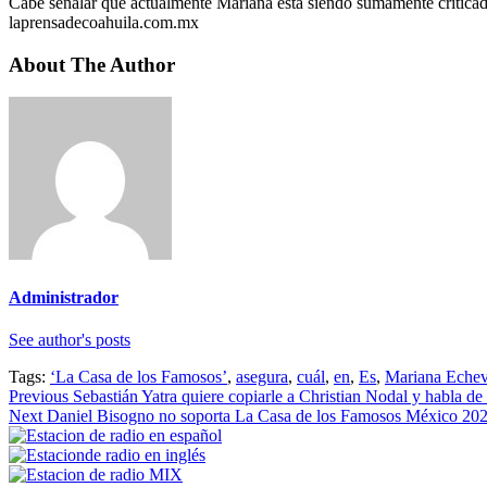
Cabe señalar que actualmente Mariana está siendo sumamente críticad
laprensadecoahuila.com.mx
About The Author
Administrador
See author's posts
Tags:
‘La Casa de los Famosos’
,
asegura
,
cuál
,
en
,
Es
,
Mariana Echev
Continue
Previous
Sebastián Yatra quiere copiarle a Christian Nodal y habla de
Next
Daniel Bisogno no soporta La Casa de los Famosos México 2024 y
Reading