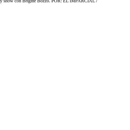
reality show con Brigitte Bozzo. POR: EL IMPARCIAL /