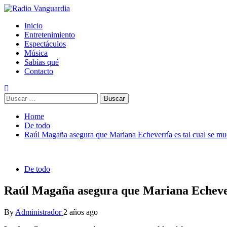
Skip
to
Primary
Radio Vanguardia
Tu música y mucho mas
Inicio
content
Menu
Entretenimiento
Espectáculos
Música
Sabías qué
Contacto
Buscar:
Home
De todo
Raúl Magaña asegura que Mariana Echeverría es tal cual se m
De todo
Raúl Magaña asegura que Mariana Echeverr
By
Administrador
2 años ago