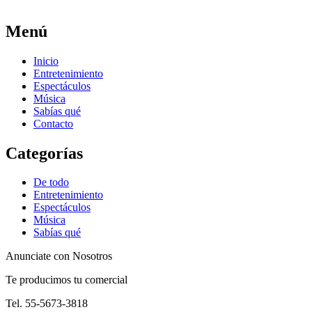
Menú
Inicio
Entretenimiento
Espectáculos
Música
Sabías qué
Contacto
Categorías
De todo
Entretenimiento
Espectáculos
Música
Sabías qué
Anunciate con Nosotros
Te producimos tu comercial
Tel. 55-5673-3818