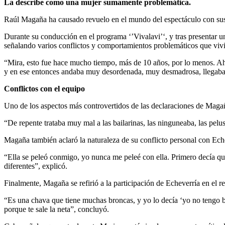
La describe como una mujer sumamente problemática.
Raúl Magaña ha causado revuelo en el mundo del espectáculo con sus 
Durante su conducción en el programa ‘’Vivalavi’‘, y tras presentar 
señalando varios conflictos y comportamientos problemáticos que vivi
“Mira, esto fue hace mucho tiempo, más de 10 años, por lo menos. Aho
y en ese entonces andaba muy desordenada, muy desmadrosa, llegaba t
Conflictos con el equipo
Uno de los aspectos más controvertidos de las declaraciones de Maga
“De repente trataba muy mal a las bailarinas, las ninguneaba, las pelu
Magaña también aclaró la naturaleza de su conflicto personal con Ech
“Ella se peleó conmigo, yo nunca me peleé con ella. Primero decía qu
diferentes”, explicó.
Finalmente, Magaña se refirió a la participación de Echeverría en el 
“Es una chava que tiene muchas broncas, y yo lo decía ‘yo no tengo br
porque te sale la neta”, concluyó.