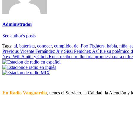
Administrador
See author's posts
Tags:
al
,
baterista
,
conocer
,
cumplido
,
de
,
Foo Fighters
,
había
,
niña
,
s
Continue
Previous
Vicente Fernández Jr y Sissi Penichet: Así fue su polémico d
Next
Will Smith y Chris Rock reciben millonaria propuesta para enfre
Reading
En Radio Vanguardia
, tienes el Servicio, la Calidad, la Atención y