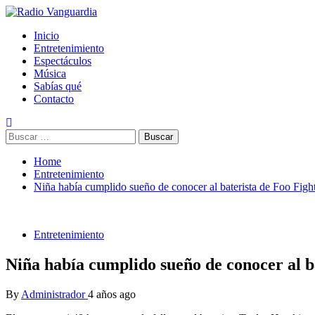
Skip
to
Primary
Radio Vanguardia
Tu música y mucho mas
Inicio
content
Menu
Entretenimiento
Espectáculos
Música
Sabías qué
Contacto
Buscar:
Home
Entretenimiento
Niña había cumplido sueño de conocer al baterista de Foo Figh
Entretenimiento
Niña había cumplido sueño de conocer al b
By
Administrador
4 años ago