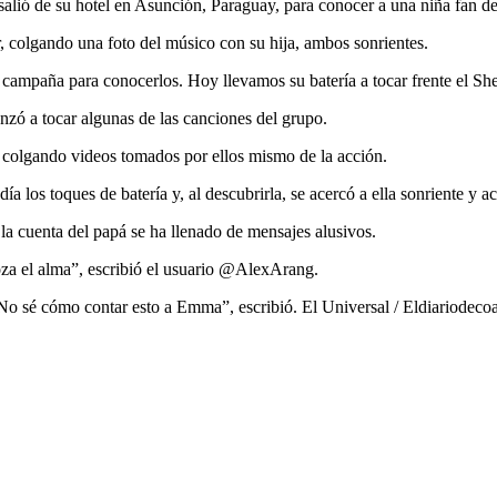
s salió de su hotel en Asunción, Paraguay, para conocer a una niña fan 
 colgando una foto del músico con su hija, ambos sonrientes.
ampaña para conocerlos. Hoy llevamos su batería a tocar frente el Sher
enzó a tocar algunas de las canciones del grupo.
, colgando videos tomados por ellos mismo de la acción.
 los toques de batería y, al descubrirla, se acercó a ella sonriente y a
 la cuenta del papá se ha llenado de mensajes alusivos.
oza el alma”, escribió el usuario @AlexArang.
No sé cómo contar esto a Emma”, escribió. El Universal / Eldiariodec