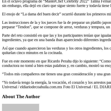
En el octavo programa de “MasterChef Celebrity 2022” Talina Fernánde
sin embargo, ella dejó en claro que sigue siento fuerte y todavía tiene 
El enojo de “La dama del buen decir” ocurrió durante los primeros min
Las instrucciones de la y los jueces fue la de preparar un platillo jap
preparar “Tendon”, que se compone de arroz, verduras y tempura, un t
Parte del reto consistió en que las y los participantes tenían que igua
ingredientes, ya que en una banda iban apareciendo diferentes ingredie
Así que cuando aparecieron las verduras y los otros ingredientes, los 
quitarían cinco minutos en la cocinada.
Fue en este momento en que Ricardo Peralta dijo lo siguiente: “Como 
conductora no tomó a bien estas palabras y, en cambio, mostró su enojó
“Todos mis compañeros me tienen una gran consideración y una gran 
“Yo todavía tengo la energía, la vocación, el corazón y los arrestos pa
Universal / eldiariodecoahuila.com.mx Foto El Universal / EL DIAR
About The Author