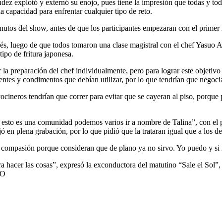
z explotó y externó su enojo, pues tiene la impresión que todas y tod
la capacidad para enfrentar cualquier tipo de reto.
utos del show, antes de que los participantes empezaran con el primer 
onés, luego de que todos tomaron una clase magistral con el chef Yasuo As
ipo de fritura japonesa.
lar la preparación del chef individualmente, pero para lograr este objet
ntes y condimentos que debían utilizar, por lo que tendrían que negociar
cocineros tendrían que correr para evitar que se cayeran al piso, porque 
esto es una comunidad podemos varios ir a nombre de Talina”, con el pr
 en plena grabación, por lo que pidió que la trataran igual que a los d
compasión porque consideran que de plano ya no sirvo. Yo puedo y si
ra hacer las cosas”, expresó la exconductora del matutino “Sale el Sol”, 
IO