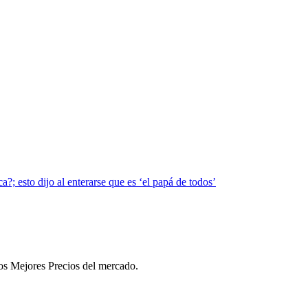
; esto dijo al enterarse que es ‘el papá de todos’
 los Mejores Precios del mercado.