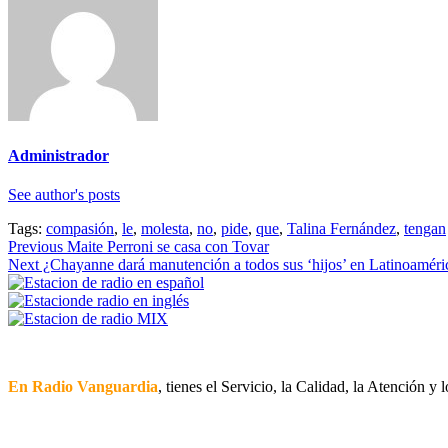
Administrador
See author's posts
Tags:
compasión
,
le
,
molesta
,
no
,
pide
,
que
,
Talina Fernández
,
tengan
Continue
Previous
Maite Perroni se casa con Tovar
Next
¿Chayanne dará manutención a todos sus ‘hijos’ en Latinoamérica?
Reading
En Radio Vanguardia
, tienes el Servicio, la Calidad, la Atención y