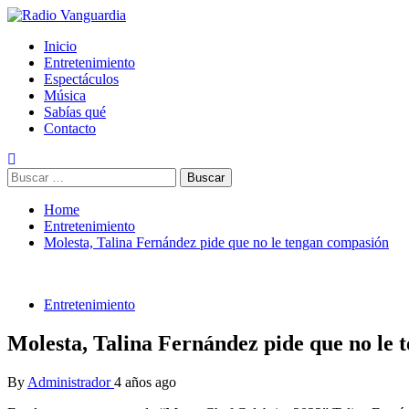
Skip
to
Primary
Radio Vanguardia
Tu música y mucho mas
Inicio
content
Menu
Entretenimiento
Espectáculos
Música
Sabías qué
Contacto
Buscar:
Home
Entretenimiento
Molesta, Talina Fernández pide que no le tengan compasión
Entretenimiento
Molesta, Talina Fernández pide que no le
By
Administrador
4 años ago