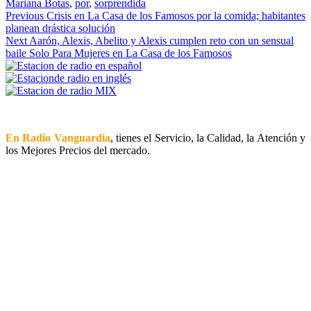
Mariana Botas
,
por
,
sorprendida
Continue
Previous
Crisis en La Casa de los Famosos por la comida; habitantes
planean drástica solución
Reading
Next
Aarón, Alexis, Abelito y Alexis cumplen reto con un sensual
baile Solo Para Mujeres en La Casa de los Famosos
En Radio Vanguardia
, tienes el Servicio, la Calidad, la Atención y
los Mejores Precios del mercado.