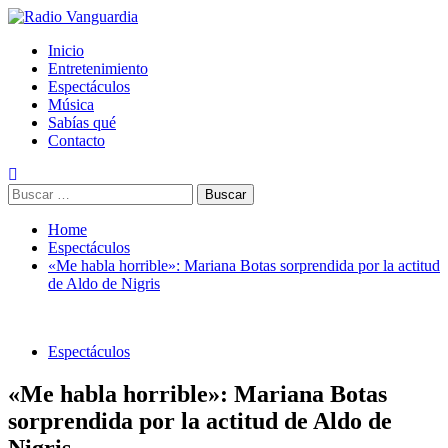
Skip
to
Primary
Radio Vanguardia
Tu música y mucho mas
Inicio
content
Menu
Entretenimiento
Espectáculos
Música
Sabías qué
Contacto
Buscar:
Home
Espectáculos
«Me habla horrible»: Mariana Botas sorprendida por la actitud
de Aldo de Nigris
Espectáculos
«Me habla horrible»: Mariana Botas
sorprendida por la actitud de Aldo de
Nigris