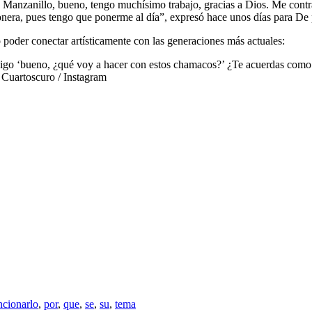
anzanillo, bueno, tengo muchísimo trabajo, gracias a Dios. Me contrat
tonera, pues tengo que ponerme al día”, expresó hace unos días para De
o poder conectar artísticamente con las generaciones más actuales:
s digo ‘bueno, ¿qué voy a hacer con estos chamacos?’ ¿Te acuerdas com
 Cuartoscuro / Instagram
cionarlo
,
por
,
que
,
se
,
su
,
tema