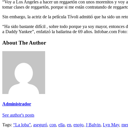
“Voy a Los Angeles a hacer un reggaetón con unos morenitos y voy a M
tomar clases de reggaetón, porque si me están contratando de reggae
Sin embargo, la actriz de la película Tívoli admitió que ha sido un ret
“Ha sido bastante difícil , sobre todo porque ya soy mayor, entonce
a Daddy Yankee”, enfatizó la bailarina de 69 años. Infobae.com Foto:
About The Author
Administrador
See author's posts
Tags:
“La loba”
,
aseguró
,
con
,
ella
,
en
,
enojo
,
J Balvin
,
Lyn May
,
men