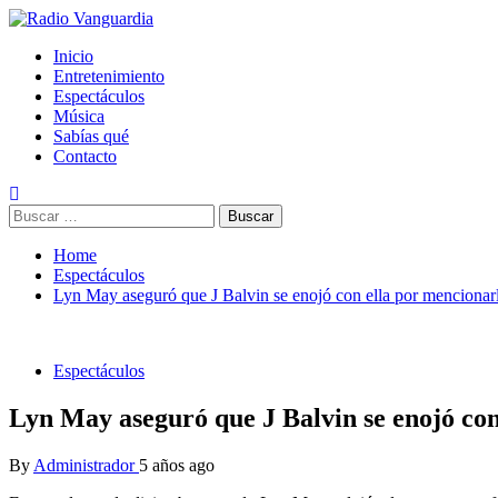
Skip
to
Primary
Radio Vanguardia
Tu música y mucho mas
Inicio
content
Menu
Entretenimiento
Espectáculos
Música
Sabías qué
Contacto
Buscar:
Home
Espectáculos
Lyn May aseguró que J Balvin se enojó con ella por mencionar
Espectáculos
Lyn May aseguró que J Balvin se enojó con
By
Administrador
5 años ago