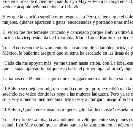
Fue en el mes de diciembre cuando Lyn May volvió a la carga en su fac
vedette acapulqueña menciona a J Balvin.
Y es que la canción surgió como respuesta a Perra, el tema que el colo
mujeres, quienes aparecen a gatas, encadenadas y portando unas másca
El video fue fuertemente criticado y cancelado porque Balvin utilizó
incluso la vicepresidenta de Colombia, Marta Lucía Ramírez, criticó e
Tras el consecuente lanzamiento de la canción de la también actriz, l
México, la bailarina aseguró que su tema ha escalado en las listas de p
“Cada día me apoyan más, ya me tienen hasta arriba, con La loba, est
que la sigan apoyando porque está hasta el primer lugar ahorita”, di
La famosa de 69 años aseguró que el reggaetonero aludido en su canció
“J Balvin se quejó conmigo, se enojó conmigo, porque recibió mal la c
sacando ese video donde les pega a las mujeres latigazos. Pero ya se 
se la voy a mentar bien mentada. Me lo voy a chingar”, aseguró la fam
“J Balvin ¿Quién eres? insultas mujeres, ¿de dónde naciste? respeta 
Tras el éxito de La loba, la acapulqueña reveló que entre sus planes 
actual. Lyn May contó que se alista para su lanzamiento en el género d