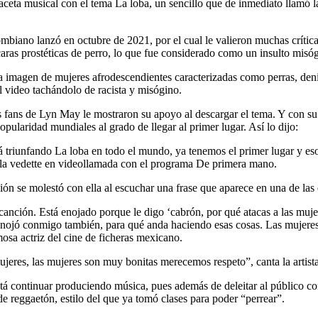
eta musical con el tema La loba, un sencillo que de inmediato llamó la
mbiano lanzó en octubre de 2021, por el cual le valieron muchas crítica
ras prostéticas de perro, lo que fue considerado como un insulto misóg
 la imagen de mujeres afrodescendientes caracterizadas como perras, de
l video tachándolo de racista y misógino.
os fans de Lyn May le mostraron su apoyo al descargar el tema. Y con su
opularidad mundiales al grado de llegar al primer lugar. Así lo dijo:
á triunfando La loba en todo el mundo, ya tenemos el primer lugar y e
jo la vedette en videollamada con el programa De primera mano.
n se molestó con ella al escuchar una frase que aparece en una de las 
anción. Está enojado porque le digo ‘cabrón, por qué atacas a las mujer
enojó conmigo también, para qué anda haciendo esas cosas. Las mujeres 
osa actriz del cine de ficheras mexicano.
mujeres, las mujeres son muy bonitas merecemos respeto”, canta la artis
está continuar produciendo música, pues además de deleitar al público c
e reggaetón, estilo del que ya tomó clases para poder “perrear”.