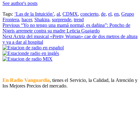
See author's posts
Tags:
‘Las de la Intuición’
,
al
,
CDMX
,
concierto
,
de
,
el
,
en
,
Grupo
Frontera
,
hacer
,
Shakira
,
sorprende
,
trend
Continue
Previous
“Yo no tengo una mamá normal, es dañina”: Poncho de
Nigris arremete contra su madre Leticia Guajardo
Reading
Next
Actriz del musical «Pretty Woman» cae de dos metros de altura
y va a dar al hospital
En Radio Vanguardia
, tienes el Servicio, la Calidad, la Atención y
los Mejores Precios del mercado.