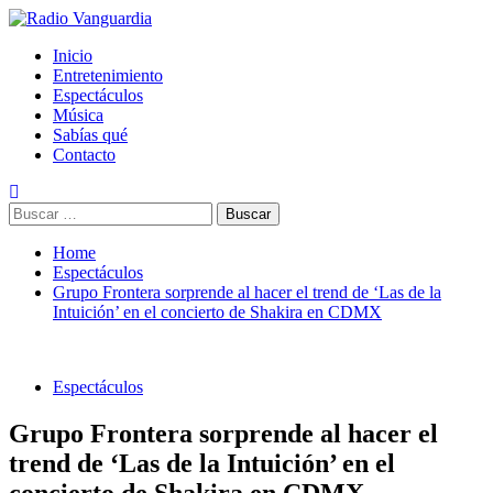
Skip
to
Primary
Radio Vanguardia
Tu música y mucho mas
Inicio
content
Menu
Entretenimiento
Espectáculos
Música
Sabías qué
Contacto
Buscar:
Home
Espectáculos
Grupo Frontera sorprende al hacer el trend de ‘Las de la
Intuición’ en el concierto de Shakira en CDMX
Espectáculos
Grupo Frontera sorprende al hacer el
trend de ‘Las de la Intuición’ en el
concierto de Shakira en CDMX