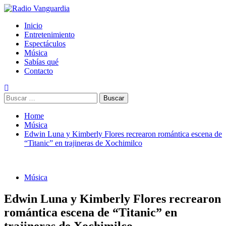
Skip
to
Primary
Radio Vanguardia
Tu música y mucho mas
Inicio
content
Menu
Entretenimiento
Espectáculos
Música
Sabías qué
Contacto
Buscar:
Home
Música
Edwin Luna y Kimberly Flores recrearon romántica escena de
“Titanic” en trajineras de Xochimilco
Música
Edwin Luna y Kimberly Flores recrearon
romántica escena de “Titanic” en
trajineras de Xochimilco