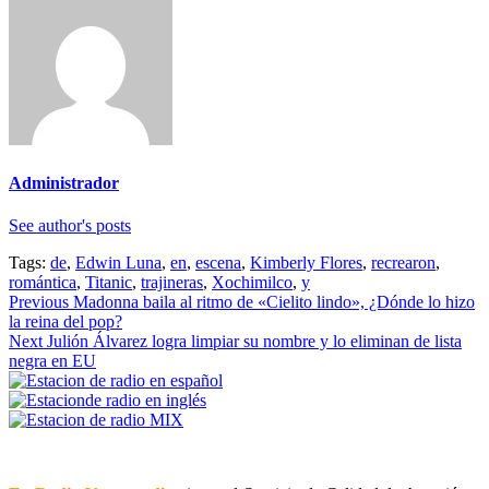
Administrador
See author's posts
Tags:
de
,
Edwin Luna
,
en
,
escena
,
Kimberly Flores
,
recrearon
,
romántica
,
Titanic
,
trajineras
,
Xochimilco
,
y
Continue
Previous
Madonna baila al ritmo de «Cielito lindo», ¿Dónde lo hizo
la reina del pop?
Reading
Next
Julión Álvarez logra limpiar su nombre y lo eliminan de lista
negra en EU