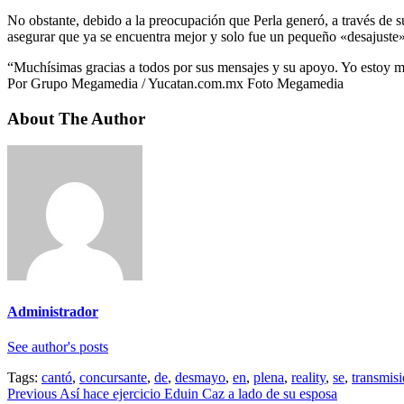
No obstante, debido a la preocupación que Perla generó, a través de 
asegurar que ya se encuentra mejor y solo fue un pequeño «desajuste»
“Muchísimas gracias a todos por sus mensajes y su apoyo. Yo estoy muy
Por Grupo Megamedia / Yucatan.com.mx Foto Megamedia
About The Author
Administrador
See author's posts
Tags:
cantó
,
concursante
,
de
,
desmayo
,
en
,
plena
,
reality
,
se
,
transmis
Continue
Previous
Así hace ejercicio Eduin Caz a lado de su esposa