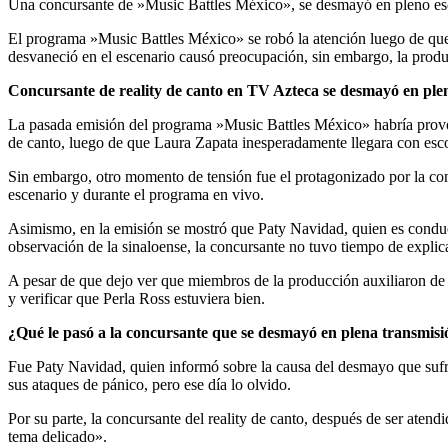
Una concursante de »Music Battles México», se desmayó en pleno es
El programa »Music Battles México» se robó la atención luego de que
desvaneció en el escenario causó preocupación, sin embargo, la produ
Concursante de reality de canto en TV Azteca se desmayó en ple
La pasada emisión del programa »Music Battles México» habría provocad
de canto, luego de que Laura Zapata inesperadamente llegara con esco
Sin embargo, otro momento de tensión fue el protagonizado por la co
escenario y durante el programa en vivo.
Asimismo, en la emisión se mostró que Paty Navidad, quien es conducto
observación de la sinaloense, la concursante no tuvo tiempo de expli
A pesar de que dejo ver que miembros de la producción auxiliaron de
y verificar que Perla Ross estuviera bien.
¿Qué le pasó a la concursante que se desmayó en plena transmisi
Fue Paty Navidad, quien informó sobre la causa del desmayo que sufri
sus ataques de pánico, pero ese día lo olvido.
Por su parte, la concursante del reality de canto, después de ser aten
tema delicado».