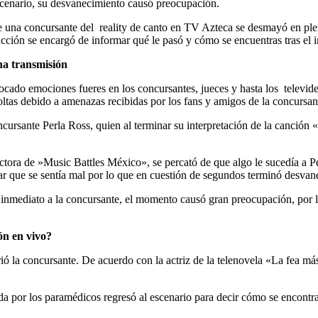
cenario, su desvanecimiento causó preocupación.
 una concursante del reality de canto en TV Azteca se desmayó en plen
cción se encargó de informar qué le pasó y cómo se encuentras tras el i
na transmisión
o emociones fueres en los concursantes, jueces y hasta los televidentes
ltas debido a amenazas recibidas por los fans y amigos de la concursan
ncursante Perla Ross, quien al terminar su interpretación de la canció
ra de »Music Battles México», se percató de que algo le sucedía a Perl
car que se sentía mal por lo que en cuestión de segundos terminó desvan
 inmediato a la concursante, el momento causó gran preocupación, por l
ón en vivo?
ó la concursante. De acuerdo con la actriz de la telenovela «La fea má
dida por los paramédicos regresó al escenario para decir cómo se encontr