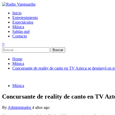
Skip
to
Primary
Radio Vanguardia
Tu música y mucho mas
Inicio
content
Menu
Entretenimiento
Espectáculos
Música
Sabías qué
Contacto
Buscar:
Home
Música
Concursante de reality de canto en TV Azteca se desmayó en p
Música
Concursante de reality de canto en TV Azt
By
Administrador
4 años ago