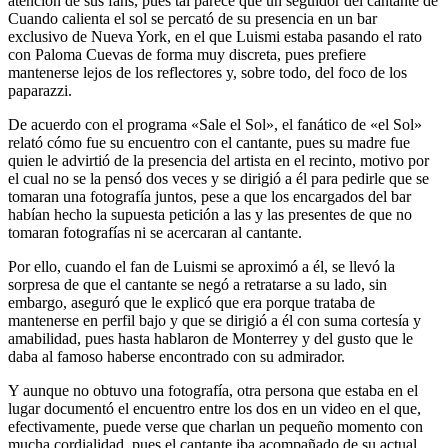
atención de sus fans, pues tal parece que un seguidor del cantante de
Cuando calienta el sol se percató de su presencia en un bar
exclusivo de Nueva York, en el que Luismi estaba pasando el rato
con Paloma Cuevas de forma muy discreta, pues prefiere
mantenerse lejos de los reflectores y, sobre todo, del foco de los
paparazzi.
De acuerdo con el programa «Sale el Sol», el fanático de «el Sol»
relató cómo fue su encuentro con el cantante, pues su madre fue
quien le advirtió de la presencia del artista en el recinto, motivo por
el cual no se la pensó dos veces y se dirigió a él para pedirle que se
tomaran una fotografía juntos, pese a que los encargados del bar
habían hecho la supuesta petición a las y las presentes de que no
tomaran fotografías ni se acercaran al cantante.
Por ello, cuando el fan de Luismi se aproximó a él, se llevó la
sorpresa de que el cantante se negó a retratarse a su lado, sin
embargo, aseguró que le explicó que era porque trataba de
mantenerse en perfil bajo y que se dirigió a él con suma cortesía y
amabilidad, pues hasta hablaron de Monterrey y del gusto que le
daba al famoso haberse encontrado con su admirador.
Y aunque no obtuvo una fotografía, otra persona que estaba en el
lugar documentó el encuentro entre los dos en un video en el que,
efectivamente, puede verse que charlan un pequeño momento con
mucha cordialidad, pues el cantante iba acompañado de su actual