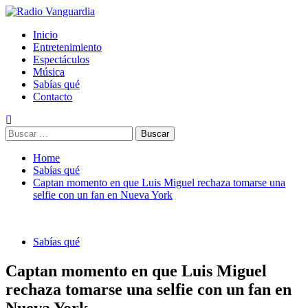
Skip
to
Primary
Radio Vanguardia
Tu música y mucho mas
Inicio
content
Menu
Entretenimiento
Espectáculos
Música
Sabías qué
Contacto
Buscar:
Home
Sabías qué
Captan momento en que Luis Miguel rechaza tomarse una
selfie con un fan en Nueva York
Sabías qué
Captan momento en que Luis Miguel
rechaza tomarse una selfie con un fan en
Nueva York