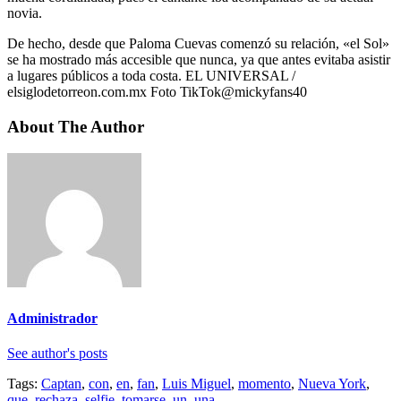
novia.
De hecho, desde que Paloma Cuevas comenzó su relación, «el Sol»
se ha mostrado más accesible que nunca, ya que antes evitaba asistir
a lugares públicos a toda costa. EL UNIVERSAL /
elsiglodetorreon.com.mx Foto TikTok@mickyfans40
About The Author
Administrador
See author's posts
Tags:
Captan
,
con
,
en
,
fan
,
Luis Miguel
,
momento
,
Nueva York
,
que
,
rechaza
,
selfie
,
tomarse
,
un
,
una