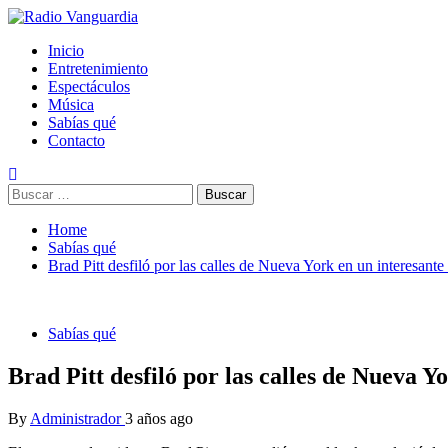
Skip
to
Primary
Radio Vanguardia
Tu música y mucho mas
Inicio
content
Menu
Entretenimiento
Espectáculos
Música
Sabías qué
Contacto
Buscar:
Home
Sabías qué
Brad Pitt desfiló por las calles de Nueva York en un interesan
Sabías qué
Brad Pitt desfiló por las calles de Nueva 
By
Administrador
3 años ago