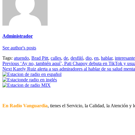
Administrador
See author's posts
Tags:
atuendo
,
Brad Pitt
,
calles
,
de
,
desfiló
,
dio
,
en
,
hablar
,
interesante
Continue
Previous
‘Ay no, también aquí’, Pati Chapoy debuta en TikTok y usua
Next
Karely Ruiz alerta a sus admiradores al hablar de su salud ment
Reading
En Radio Vanguardia
, tienes el Servicio, la Calidad, la Atención y