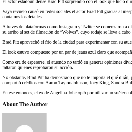
El actor estadounidense Brad Pitt sorprendió con el look que lució d
Vaya revuelo causó en redes sociales el actor Brad Pitt gracias al in
contamos los detalles.
A través de plataformas como Instagram y Twitter se comenzaron a dif
su arribo al set de filmación de “Wolves”, cuyo rodaje se lleva a cab
Brad Pitt aprovechó el frío de la ciudad para experimentar con su atuen
El look estuvo compuesto por un par de jeans azul claro que acompañó 
Como era de esperarse, el atuendo no tardó en generar opiniones divid
faltaron quienes reprobaron su acción.
No obstante, Brad Pitt ha demostrado que no le importa el qué dirán, p
compartió créditos con Aaron Taylor-Johnson, Joey King, Sandra Bu
En ese entonces, el ex de Angelina Jolie optó por utilizar un suéter col
About The Author