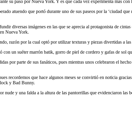
urante su paso por Nueva York. Y es que cada vez experimenta más con l
esperado atuendo que portó durante uno de sus paseos por la ‘ciudad qu
undir diversas imágenes en las que se aprecia al protagonista de cinta
o en Nueva York.
do, razón por la cual optó por utilizar texturas y piezas divertidas a la
con un suéter marrón batik, gorro de piel de cordero y gafas de sol que
idas por parte de sus fanáticos, pues mientras unos celebraron el hecho
ues recordemos que hace algunos meses se convirtió en noticia gracias a
llock y Bad Bunny.
or nude y una falda a la altura de las pantorrillas que evidenciaron las 