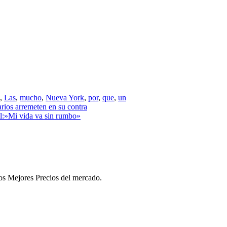
,
Las
,
mucho
,
Nueva York
,
por
,
que
,
un
rios arremeten en su contra
al:»Mi vida va sin rumbo»
 los Mejores Precios del mercado.