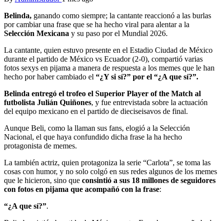
Belinda,
ganando como siempre; la cantante reaccionó a las burlas
por cambiar una frase que se ha hecho viral para alentar a la
Selección Mexicana
y su paso por el Mundial 2026.
La cantante, quien estuvo presente en el Estadio Ciudad de México
durante el partido de México vs Ecuador (2-0), compartió varias
fotos sexys en pijama a manera de respuesta a los memes que le han
hecho por haber cambiado el
“¿Y si sí?” por el “¿A que sí?”.
Belinda entregó el trofeo el Superior Player of the Match al
futbolista Julián Quiñones
, y fue entrevistada sobre la actuación
del equipo mexicano en el partido de dieciseisavos de final.
Aunque Beli, como la llaman sus fans, elogió a la Selección
Nacional, el que haya confundido dicha frase la ha hecho
protagonista de memes.
La también actriz, quien protagoniza la serie “Carlota”, se toma las
cosas con humor, y no solo colgó en sus redes algunos de los memes
que le hicieron, sino que
consintió a sus 18 millones de seguidores
con fotos en pijama que acompañó con la frase
:
“¿A que sí?”
.