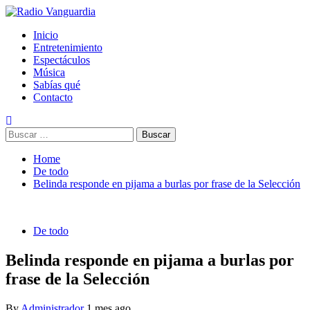
Skip
to
Primary
Radio Vanguardia
Tu música y mucho mas
Inicio
content
Menu
Entretenimiento
Espectáculos
Música
Sabías qué
Contacto
Buscar:
Home
De todo
Belinda responde en pijama a burlas por frase de la Selección
De todo
Belinda responde en pijama a burlas por
frase de la Selección
By
Administrador
1 mes ago